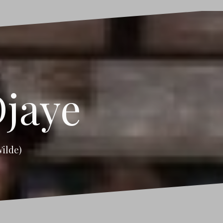
Djaye
Wilde)