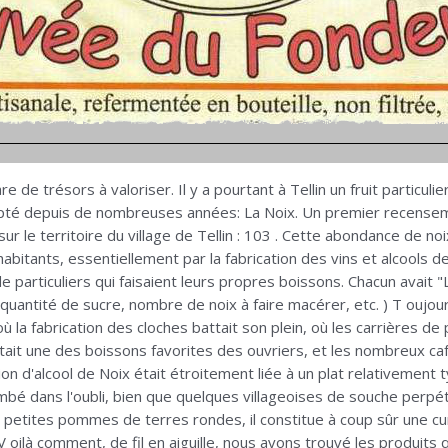
de trésors à valoriser. Il y a pourtant à Tellin un fruit particulier
adopté depuis de nombreuses années: La Noix. Un premier recense
e territoire du village de Tellin : 103 . Cette abondance de noix (
abitants, essentiellement par la fabrication des vins et alcools de 
 de particuliers qui faisaient leurs propres boissons. Chacun avait 
quantité de sucre, nombre de noix à faire macérer, etc. ) T oujours 
 la fabrication des cloches battait son plein, où les carrières de
estait une des boissons favorites des ouvriers, et les nombreux c
on d'alcool de Noix était étroitement liée à un plat relativement 
mbé dans l'oubli, bien que quelques villageoises de souche perpét
 petites pommes de terres rondes, il constitue à coup sûr une cur
 oilà comment, de fil en aiguille, nous avons trouvé les produits 