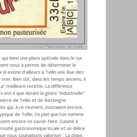
 qui tient une place spéciale dans le cur
ment nous a permis de déterminer le
il existe d'ailleurs à Tellin une Rue des
noix. Bien sûr, dans les temps anciens, il
"La" meilleure recette. La différence
est-il que durant la gloire "industrielle"
 pierre de Tellin et de Resteigne
afés qui, à ce moment, existaient encore,
typique de Tellin. Ce plat que l'on nomme
uent encore ce savoir-faire. Cuisiné à
iosité gastronomique locale et un délice
que nous souhaitions valoriser : La
Djaye
,